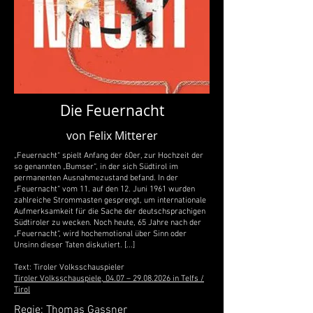
Die Feuernacht
von Felix Mitterer
„Feuernacht“ spielt Anfang der 60er, zur Hochzeit der
so genannten „Bumser“, in der sich Südtirol im
permanenten Ausnahmezustand befand. In der
„Feuernacht“ vom 11. auf den 12. Juni 1961 wurden
zahlreiche Strommasten gesprengt, um internationale
Aufmerksamkeit für die Sache der deutschsprachigen
Südtiroler zu wecken. Noch heute, 65 Jahre nach der
„Feuernacht“, wird hochemotional über Sinn oder
Unsinn dieser Taten diskutiert. [...]
Text: Tiroler Volksschauspieler
Tiroler Volksschauspiele, 04.07 – 29.08.2026 in Telfs /
Tirol
Regie: Thomas Gassner