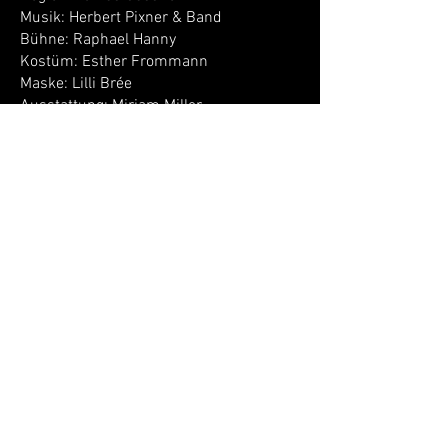
Musik: Herbert Pixner & Band
Bühne: Raphael Hanny
Kostüm: Esther Frommann
Maske: Lilli Brée
Ausstattung: Mirjam Miller
Mit: Lukas Lobis, Brigitte Jaufenthaler,
Lenz Moretti, Daniel Klausner, Markus
Oberrauch, Lisa Laner, Anna-Lena Mair,
Freddy Redavid, Lukas Spisser, Lisa
Hörtnagl, Fabian Mair-Mitterer, Thomas
Widemair, Stefan Riedl, Gustav Bloéb, Uli
Brée, Max Malatesta, Andreas Pronegg,
Tanja Ghetta, Walter Eder, Jakob Thaler,
Herbert Pixner, Bettina Hilber, Silvio
Podmirseg, Annika Gruber, Elena
Schlögl, Melanie Falkensteiner, Thomas
Gspan, Walter Patreider, Ewald
Hinteregger, Raphael Anderwald
letzte Aktualisierung:
30.05.2026